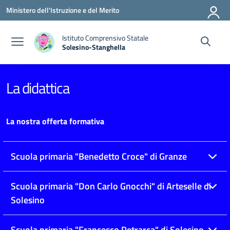
Vai ai contenuti
Vai al menu di navigazione
Vai al footer
Ministero dell'Istruzione e del Merito
Istituto Comprensivo Statale
Solesino-Stanghella
— Visita la pagina iniziale della scuola
La didattica
La nostra offerta formativa
Scuola primaria "Benedetto Croce" di Granze
Scuola primaria "Don Carlo Gnocchi" di Arteselle di
Solesino
Scuola primaria "Francesco Petrarca" di Solesino