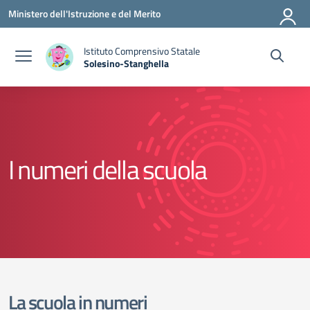
Vai ai contenuti
Vai al menu di navigazione
Vai al footer
Ministero dell'Istruzione e del Merito
Istituto Comprensivo Statale
Solesino-Stanghella
— Visita la pagina iniziale della scuola
I numeri della scuola
La scuola in numeri