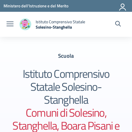
Vai ai contenuti
Vai al menu di navigazione
Vai al footer
Ministero dell'Istruzione e del Merito
Istituto Comprensivo Statale
Solesino-Stanghella
— Visita la pagina iniziale della scuola
Scuola
Istituto Comprensivo
Statale Solesino-
Stanghella
Comuni di Solesino,
Stanghella, Boara Pisani e