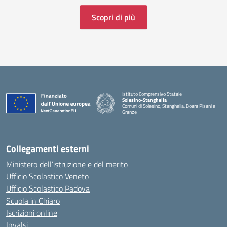
Scopri di più
Istituto Comprensivo Statale
Solesino-Stanghella
Comuni di Solesino, Stanghella, Boara Pisani e
Granze
— Visita la pagina iniziale della scuola
Collegamenti esterni
Ministero dell’istruzione e del merito
Ufficio Scolastico Veneto
Ufficio Scolastico Padova
Scuola in Chiaro
Iscrizioni online
Invalsi