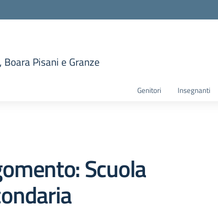
, Boara Pisani e Granze
la scuola
Genitori
Insegnanti
gomento: Scuola
condaria