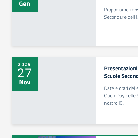
Gen
Proponiamo i nos
Secondarie dell'I
2025
Presentazioni
27
Scuole Second
Nov
Date e orari dell
Open Day delle S
nostro IC.