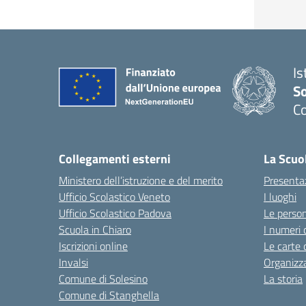
Is
S
Co
— 
Collegamenti esterni
La Scuo
Ministero dell’istruzione e del merito
Presenta
Ufficio Scolastico Veneto
I luoghi
Ufficio Scolastico Padova
Le perso
Scuola in Chiaro
I numeri 
Iscrizioni online
Le carte 
Invalsi
Organizz
Comune di Solesino
La storia
Comune di Stanghella