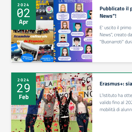
2024
Pubblicato il
02
News”!
Apr
E' uscito il pri
News", creato da
"Buonarroti" dur
2024
Erasmus+: sia
29
L’Istituto ha ot
Feb
valido fino al 20
mobilità di alunn