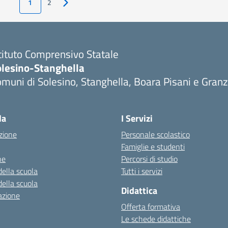
1
2
Pagina successiva
tituto Comprensivo Statale
olesino-Stanghella
muni di Solesino, Stanghella, Boara Pisani e Gran
Visita la pagina iniziale della scuola
la
I Servizi
zione
Personale scolastico
Famiglie e studenti
ne
Percorsi di studio
della scuola
Tutti i servizi
della scuola
Didattica
azione
Offerta formativa
Le schede didattiche