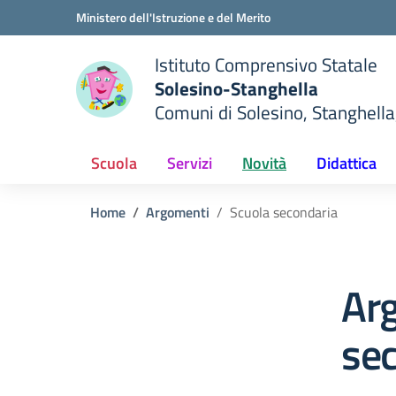
Vai ai contenuti
Vai al menu di navigazione
Vai al footer
Ministero dell'Istruzione e del Merito
Istituto Comprensivo Statale
Solesino-Stanghella
Comuni di Solesino, Stanghella
— Visita la pagina iniziale del
ella scuola
Scuola
Servizi
Novità
Didattica
Home
Argomenti
Scuola secondaria
Ar
se