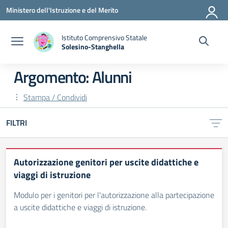
Vai ai contenuti
Vai al menu di navigazione
Vai al footer
Ministero dell'Istruzione e del Merito
Istituto Comprensivo Statale
Solesino-Stanghella
— Visita la pagina iniziale della scuola
Argomento: Alunni
Stampa / Condividi
FILTRI
Autorizzazione genitori per uscite didattiche e
viaggi di istruzione
Modulo per i genitori per l'autorizzazione alla partecipazione
a uscite didattiche e viaggi di istruzione.