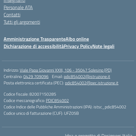
Insegnanti
Personale ATA
Contatti
Tutti gli argomenti
Amministrazione Trasparente
Albo online
Dichiarazione di accessibilità
Privacy Policy
Note legali
Indirizzo:
Viale Papa Giovanni XXIII, 106 - 35047 Solesino (PD)
Centralino:
0429 709096
Email:
pdic854002@istruzione.it
Posta elettronica certificata (PEC):
pdic854002@pec.istruzione.it
Codice fiscale: 82007150285
Codice meccanografico:
PDIC854002
Codice Indice delle Pubbliche Amministrazioni (IPA): istsc_pdic854002
Codice unico di fatturazione (CUF): UFZ05B
Idea e progetto di Designers Italia