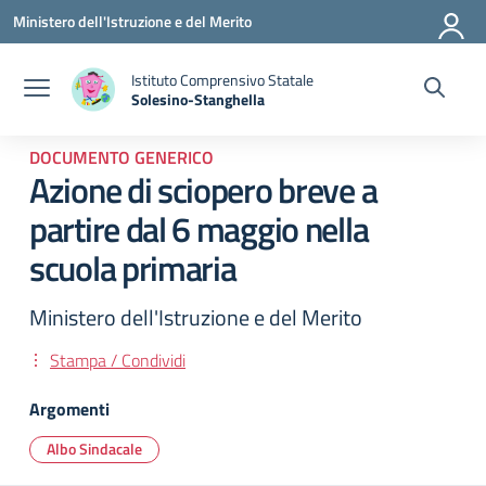
Vai ai contenuti
Vai al menu di navigazione
Vai al footer
Ministero dell'Istruzione e del Merito
Istituto Comprensivo Statale
Solesino-Stanghella
— Visita la pagina iniziale della scuola
DOCUMENTO GENERICO
Azione di sciopero breve a
partire dal 6 maggio nella
scuola primaria
Ministero dell'Istruzione e del Merito
Stampa / Condividi
Argomenti
Albo Sindacale