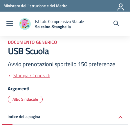
Vai ai contenuti
Vai al menu di navigazione
Vai al footer
Ministero dell'Istruzione e del Merito
Istituto Comprensivo Statale
Solesino-Stanghella
— Visita la pagina iniziale della scuola
DOCUMENTO GENERICO
USB Scuola
Avvio prenotazioni sportello 150 preferenze
Stampa / Condividi
Argomenti
Albo Sindacale
Indice della pagina