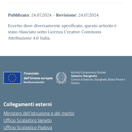
Pubblicato:
24.07.2024
-
Revisione:
24.07.2024
Eccetto dove diversamente specificato, questo articolo è
stato rilasciato sotto Licenza Creative Commons
Attribuzione 4.0 Italia.
Istituto Comprensivo Statale
Solesino-Stanghella
Comuni di Solesino, Stanghella, Boara Pisani e
Granze
— Visita la pagina iniziale della scuola
Collegamenti esterni
Ministero dell’istruzione e del merito
Ufficio Scolastico Veneto
Ufficio Scolastico Padova