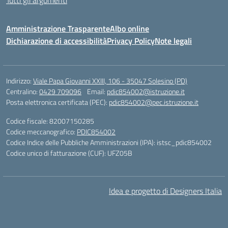
Tutti gli argomenti
Amministrazione Trasparente
Albo online
Dichiarazione di accessibilità
Privacy Policy
Note legali
Indirizzo:
Viale Papa Giovanni XXIII, 106 - 35047 Solesino (PD)
Centralino:
0429 709096
Email:
pdic854002@istruzione.it
Posta elettronica certificata (PEC):
pdic854002@pec.istruzione.it
Codice fiscale: 82007150285
Codice meccanografico:
PDIC854002
Codice Indice delle Pubbliche Amministrazioni (IPA): istsc_pdic854002
Codice unico di fatturazione (CUF): UFZ05B
Idea e progetto di Designers Italia