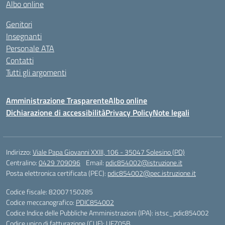
Albo online
Genitori
Insegnanti
Personale ATA
Contatti
Tutti gli argomenti
Amministrazione Trasparente
Albo online
Dichiarazione di accessibilità
Privacy Policy
Note legali
Indirizzo:
Viale Papa Giovanni XXIII, 106 - 35047 Solesino (PD)
Centralino:
0429 709096
Email:
pdic854002@istruzione.it
Posta elettronica certificata (PEC):
pdic854002@pec.istruzione.it
Codice fiscale: 82007150285
Codice meccanografico:
PDIC854002
Codice Indice delle Pubbliche Amministrazioni (IPA): istsc_pdic854002
Codice unico di fatturazione (CUF): UFZ05B