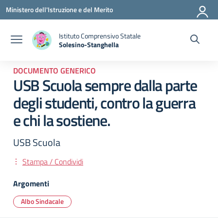
Vai ai contenuti
Vai al menu di navigazione
Vai al footer
Ministero dell'Istruzione e del Merito
Istituto Comprensivo Statale
Solesino-Stanghella
— Visita la pagina iniziale della scuola
DOCUMENTO GENERICO
USB Scuola sempre dalla parte
degli studenti, contro la guerra
e chi la sostiene.
USB Scuola
Stampa / Condividi
Argomenti
Albo Sindacale