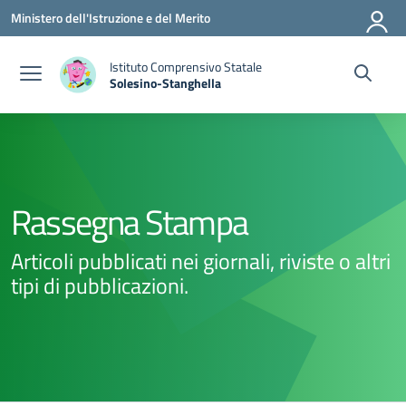
Vai ai contenuti
Vai al menu di navigazione
Vai al footer
Ministero dell'Istruzione e del Merito
Istituto Comprensivo Statale
Solesino-Stanghella
— Visita la pagina iniziale della scuola
Rassegna Stampa
Articoli pubblicati nei giornali, riviste o altri
tipi di pubblicazioni.