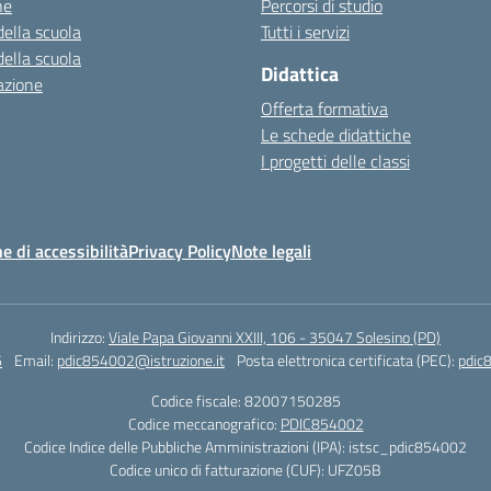
ne
Percorsi di studio
della scuola
Tutti i servizi
della scuola
Didattica
azione
Offerta formativa
Le schede didattiche
I progetti delle classi
e di accessibilità
Privacy Policy
Note legali
Indirizzo:
Viale Papa Giovanni XXIII, 106 - 35047 Solesino (PD)
6
Email:
pdic854002@istruzione.it
Posta elettronica certificata (PEC):
pdic
Codice fiscale: 82007150285
Codice meccanografico:
PDIC854002
Codice Indice delle Pubbliche Amministrazioni (IPA): istsc_pdic854002
Codice unico di fatturazione (CUF): UFZ05B