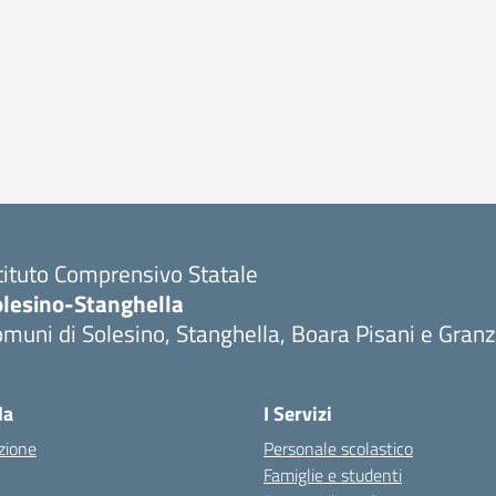
tituto Comprensivo Statale
olesino-Stanghella
muni di Solesino, Stanghella, Boara Pisani e Gran
Visita la pagina iniziale della scuola
la
I Servizi
zione
Personale scolastico
Famiglie e studenti