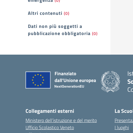
emergenza
(0)
Altri contenuti
(0)
Dati non più soggetti a
pubblicazione obbligatoria
(0)
Is
S
Co
— 
Collegamenti esterni
La Scuo
Ministero dell’istruzione e del merito
Presenta
Ufficio Scolastico Veneto
I luoghi