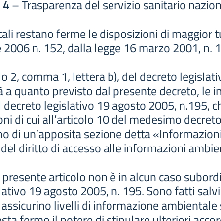
 4
– Trasparenza del servizio sanitario nazion
ali restano ferme le disposizioni di maggior tu
le 2006 n. 152, dalla legge 16 marzo 2001, n. 
olo 2, comma 1, lettera b), del decreto legislat
ità a quanto previsto dal presente decreto, le 
el decreto legislativo 19 agosto 2005, n.195, c
ioni di cui all’articolo 10 del medesimo decreto
erno di un’apposita sezione detta «Informazion
e del diritto di accesso alle informazioni ambien
al presente articolo non è in alcun caso subord
slativo 19 agosto 2005, n. 195. Sono fatti salvi 
ssicurino livelli di informazione ambientale su
sta fermo il potere di stipulare ulteriori acco