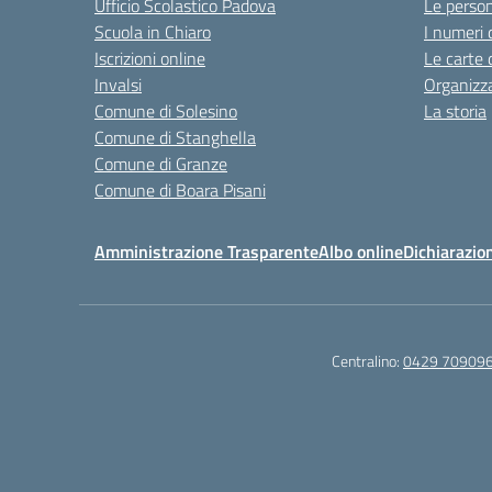
Ufficio Scolastico Padova
Le perso
Scuola in Chiaro
I numeri 
Iscrizioni online
Le carte 
Invalsi
Organizz
Comune di Solesino
La storia
Comune di Stanghella
Comune di Granze
Comune di Boara Pisani
Amministrazione Trasparente
Albo online
Dichiarazion
Centralino:
0429 70909