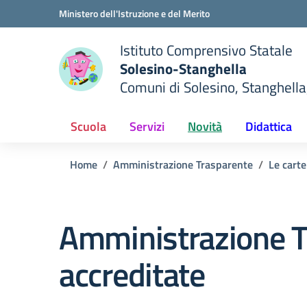
Vai ai contenuti
Vai al menu di navigazione
Vai al footer
Ministero dell'Istruzione e del Merito
Istituto Comprensivo Statale
Solesino-Stanghella
Comuni di Solesino, Stanghella
— Visita la pagina iniziale del
ella scuola
Scuola
Servizi
Novità
Didattica
Home
Amministrazione Trasparente
Le carte
Amministrazione T
accreditate