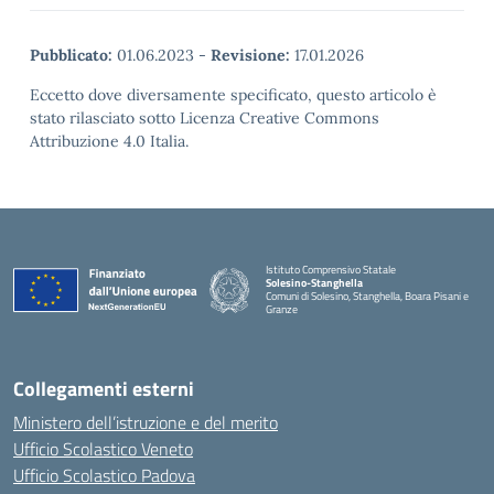
Pubblicato:
01.06.2023
-
Revisione:
17.01.2026
Eccetto dove diversamente specificato, questo articolo è
stato rilasciato sotto Licenza Creative Commons
Attribuzione 4.0 Italia.
Istituto Comprensivo Statale
Solesino-Stanghella
Comuni di Solesino, Stanghella, Boara Pisani e
Granze
— Visita la pagina iniziale della scuola
Collegamenti esterni
Ministero dell’istruzione e del merito
Ufficio Scolastico Veneto
Ufficio Scolastico Padova