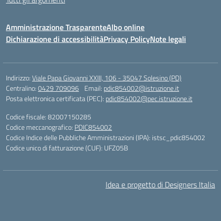
Amministrazione Trasparente
Albo online
Dichiarazione di accessibilità
Privacy Policy
Note legali
Indirizzo:
Viale Papa Giovanni XXIII, 106 - 35047 Solesino (PD)
Centralino:
0429 709096
Email:
pdic854002@istruzione.it
Posta elettronica certificata (PEC):
pdic854002@pec.istruzione.it
Codice fiscale: 82007150285
Codice meccanografico:
PDIC854002
Codice Indice delle Pubbliche Amministrazioni (IPA): istsc_pdic854002
Codice unico di fatturazione (CUF): UFZ05B
Idea e progetto di Designers Italia