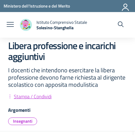
Vai ai contenuti
Vai al menu di navigazione
Vai al footer
Ministero dell'Istruzione e del Merito
Istituto Comprensivo Statale
Solesino-Stanghella
— Visita la pagina iniziale della scuola
Libera professione e incarichi
aggiuntivi
I docenti che intendono esercitare la libera
professione devono farne richiesta al dirigente
scolastico con apposita modulistica
Stampa / Condividi
Argomenti
Insegnanti