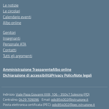
Le notizie
Le circolari
Calendario eventi
Albo online
Genitori
Insegnanti
Personale ATA
Contatti
Tutti gli argomenti
Amministrazione Trasparente
Albo online
Dichiarazione di accessibilità
Privacy Policy
Note legali
Indirizzo:
Viale Papa Giovanni XXIII, 106 - 35047 Solesino (PD)
Centralino:
0429 709096
Email:
pdic854002@istruzione.it
Posta elettronica certificata (PEC):
pdic854002@pec.istruzione.it